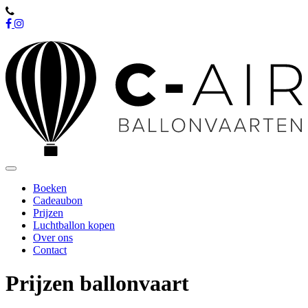
0498/12.16.41
Toggle
navigation
Boeken
Cadeaubon
Prijzen
Luchtballon kopen
Over ons
Contact
Prijzen ballonvaart