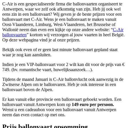
C-Air is een gespecialiseerde firma die ballonvaarten organiseert te
Antwerpen, waar we zelf ook afkomstig van zijn. Heb jij ook wel
eens zin in een ballonvaart? Wij geven je de beste prijzen voor een
ballonvaart met C-Air. Wens je een ballonvaart te maken vanuit
Oost-Vlaanderen, Limburg, West-Vlaanderen, het Brusselse of
Wallonië neem dan even een kijkje op onze andere website: “
C-Air
ballonvaarten
” kortom wij verzorgen al jouw vaarten in heel België.
Op deze webpagina vind je al onze prijzen.
Bekijk ook even of er geen last minute ballonvaart gepland staat
waar je nog kan aansluiten.
Indien je een VIP-ballonvaart voor 2 wilt kan dit voor de prijs van €
749. (bv. romantische vaart, huwelijksaanzoek…).
Tijdens de maand Januari is C-Air ballonvlucht ook aanwezig in de
Zwitserse Alpen om te ballonvaren. Heb je ook interesse in een
ballonvaart boven de Alpen.
Er kan vanuit elke provincie een ballonvaart geboekt worden. Een
ballonvaart vanuit Antwerpen kom op
149 euro per persoon.
Wenst u een cadeaubon voor een ballonvaart vanuit Antwerpen
neem dan even contact op met ons.
Prijs ballonvaart opsomming