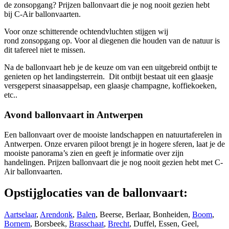
de zonsopgang? Prijzen ballonvaart die je nog nooit gezien hebt
bij C-Air ballonvaarten.
Voor onze schitterende ochtendvluchten stijgen wij
rond zonsopgang op. Voor al diegenen die houden van de natuur is
dit tafereel niet te missen.
Na de ballonvaart heb je de keuze om van een uitgebreid ontbijt te
genieten op het landingsterrein. Dit ontbijt bestaat uit een glaasje
versgeperst sinaasappelsap, een glaasje champagne, koffiekoeken,
etc..
Avond ballonvaart in Antwerpen
Een ballonvaart over de mooiste landschappen en natuurtaferelen in
Antwerpen. Onze ervaren piloot brengt je in hogere sferen, laat je de
mooiste panorama’s zien en geeft je informatie over zijn
handelingen. Prijzen ballonvaart die je nog nooit gezien hebt met C-
Air ballonvaarten.
Opstijglocaties van de ballonvaart:
Aartselaar
,
Arendonk
,
Balen
, Beerse, Berlaar, Bonheiden,
Boom
,
Bornem
, Borsbeek,
Brasschaat
,
Brecht
, Duffel, Essen, Geel,